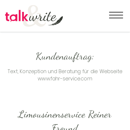
START
Kundenauftrag:
TALK
Text, Konzeption und Beratung für die Webseite
WRITE
www.fahr-service.com
KATINKA
Limousinenservice Reiner
REFERENZEN
Freund