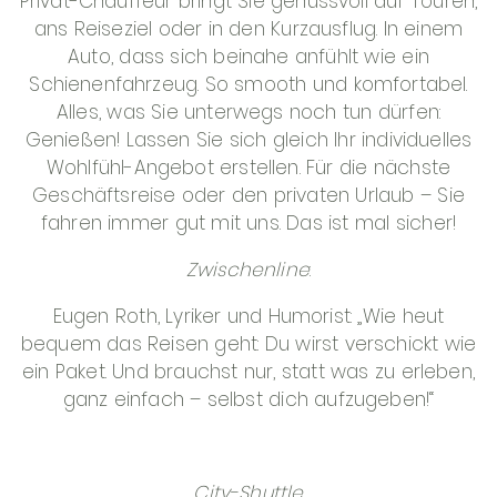
Privat-Chauffeur bringt Sie genussvoll auf Touren,
ans Reiseziel oder in den Kurzausflug. In einem
Auto, dass sich beinahe anfühlt wie ein
Schienenfahrzeug. So smooth und komfortabel.
Alles, was Sie unterwegs noch tun dürfen:
Genießen! Lassen Sie sich gleich Ihr individuelles
Wohlfühl-Angebot erstellen. Für die nächste
Geschäftsreise oder den privaten Urlaub – Sie
fahren immer gut mit uns. Das ist mal sicher!
Zwischenline
:
Eugen Roth, Lyriker und Humorist: „Wie heut
bequem das Reisen geht: Du wirst verschickt wie
ein Paket. Und brauchst nur, statt was zu erleben,
ganz einfach – selbst dich aufzugeben!“
City-Shuttle